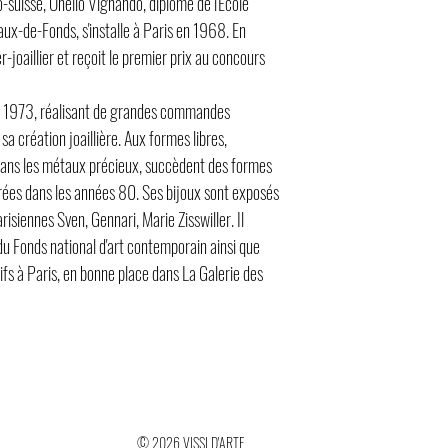
o-suisse, Onelio Vignando, diplômé de l'École
aux-de-Fonds, s'installe à Paris en 1968. En
r-joaillier et reçoit le premier prix au concours
 de 1973, réalisant de grandes commandes
sa création joaillière. Aux formes libres,
ans les métaux précieux, succèdent des formes
rées dans les années 80. Ses bijoux sont exposés
risiennes Sven, Gennari, Marie Zisswiller. Il
 du Fonds national d'art contemporain ainsi que
fs à Paris, en bonne place dans La Galerie des
© 2026 VISSI D'ARTE