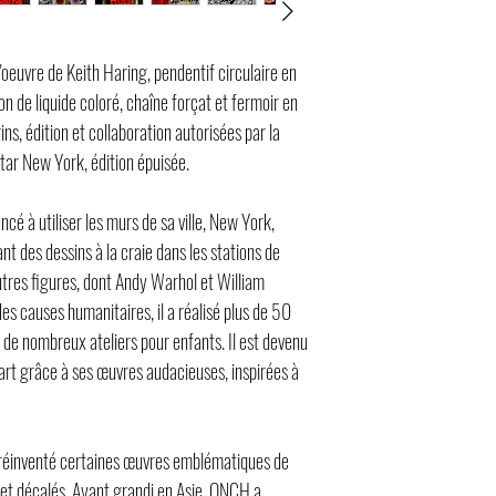
'oeuvre de Keith Haring, pendentif circulaire en
on de liquide coloré, chaîne forçat et fermoir en
ins, édition et collaboration autorisées par la
tar New York, édition épuisée.
 à utiliser les murs de sa ville, New York,
t des dessins à la craie dans les stations de
utres figures, dont Andy Warhol et William
s causes humanitaires, il a réalisé plus de 50
e nombreux ateliers pour enfants. Il est devenu
’art grâce à ses œuvres audacieuses, inspirées à
 réinventé certaines œuvres emblématiques de
 et décalés. Ayant grandi en Asie, ONCH a