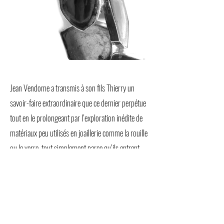
Jean Vendome a transmis à son fils Thierry un
savoir-faire extraordinaire que ce dernier perpétue
tout en le prolongeant par l’exploration inédite de
matériaux peu utilisés en joaillerie comme la rouille
ou le verre, tout simplement parce qu’ils entrent
dans le champ d’exploration des artistes plasticiens
plutôt que des joailliers. C’est cette liberté de l’objet
d’art que je retrouve en eux et qui ne cesse de
m’émerveiller, de me fasciner et de m’émouvoir.